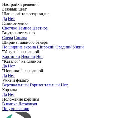
Настройки решения
Базовый цвет
Шапка сайта всегда видна
Да
Нет
Главное меню
Светлое
Тёмное
Цветное
Внутреннее меню
Слева
Справа
Ширина главного банера
По ширине экрана
Широкий
Средний
Узкий
"Услуги" на главной
Картинки
Иконки
Нет
"Каталог" на главной
Да
Нет
"Новинки" на главной
Да
Нет
Умный фильтр
Вертикальный
Горизонтальный
Нет
Корзина
Да
Нет
Положение корзины
В шапке
Летающая
По умолчанию