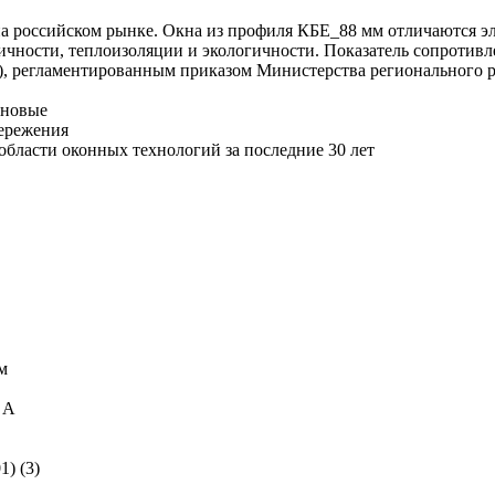
 на российском рынке. Окна из профиля КБЕ_88 мм отличаются
чности, теплоизоляции и экологичности. Показатель сопротив
Вт), регламентированным приказом Министерства регионального р
 новые
бережения
области оконных технологий за последние 30 лет
м
 А
) (3)