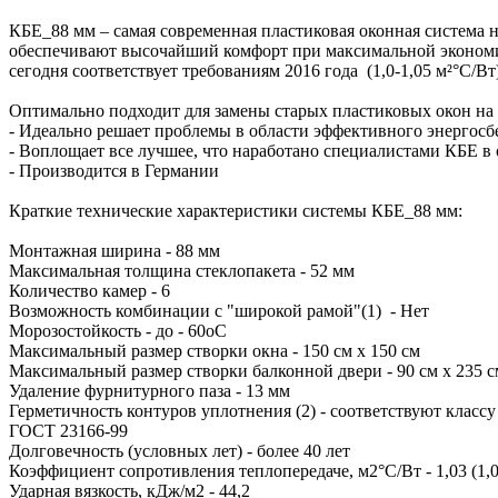
КБЕ_88 мм – самая современная пластиковая оконная система
обеспечивают высочайший комфорт при максимальной экономи
сегодня соответствует требованиям 2016 года (1,0-1,05 м²°С/
Оптимально подходит для замены старых пластиковых окон на
- Идеально решает проблемы в области эффективного энергос
- Воплощает все лучшее, что наработано специалистами КБЕ в 
- Производится в Германии
Краткие технические характеристики системы КБЕ_88 мм:
Монтажная ширина - 88 мм
Максимальная толщина стеклопакета - 52 мм
Количество камер - 6
Возможность комбинации с "широкой рамой"(1) - Нет
Морозостойкость - до - 60оС
Максимальный размер створки окна - 150 см х 150 см
Максимальный размер створки балконной двери - 90 см х 235 с
Удаление фурнитурного паза - 13 мм
Герметичность контуров уплотнения (2) - соответствуют классу
ГОСТ 23166-99
Долговечность (условных лет) - более 40 лет
Коэффициент сопротивления теплопередаче, м2°С/Вт - 1,03 (1,01
Ударная вязкость, кДж/м2 - 44,2