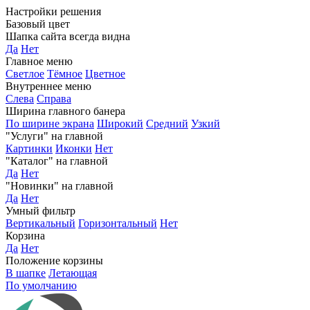
Настройки решения
Базовый цвет
Шапка сайта всегда видна
Да
Нет
Главное меню
Светлое
Тёмное
Цветное
Внутреннее меню
Слева
Справа
Ширина главного банера
По ширине экрана
Широкий
Средний
Узкий
"Услуги" на главной
Картинки
Иконки
Нет
"Каталог" на главной
Да
Нет
"Новинки" на главной
Да
Нет
Умный фильтр
Вертикальный
Горизонтальный
Нет
Корзина
Да
Нет
Положение корзины
В шапке
Летающая
По умолчанию