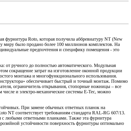
ная фурнитура Roto, которая получила аббревиатуру NT (New
му миру было продано более 100 миллионов комплектов. На
ндивидуальные предпочтения и специфику помещения - это
а: от ручного до полностью автоматического. Модульная
этом сокращение затрат на изготовление оконной продукции
ростого монтажа и многофункционального использования.
 конструктора» обеспечивает быстрый и точный монтаж. Помимо
ателя, ограничитель открывания, стопорные ножницы – все
м числе и электро-механические системы E-Tec, можно
стойчивых. При замене обычных ответных планок на
oto NT соответствует требованиям стандарта RAL-RG 607/13.
я с любыми ответными планками. Также эта фурнитура
ррозийной устойчивости поверхность фурнитуры оптимально