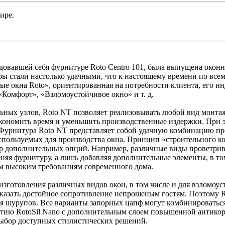
ире.
ндовавшей себя фурнитуре Roto Centro 101, была выпущена окон
ы стали настолько удачными, что к настоящему времени по все
е окна Roto», ориентированная на потребности клиента, его и
«Комфорт», «Взломоустойчивое окно» и т. д.
ьных узлов, Roto NT позволяет реализовывать любой вид монтаж
экономить время и уменьшить производственные издержки. При 
. Фурнитура Roto NT представляет собой удачную комбинацию п
 используемых для производства окна. Принцип «строительного
ор дополнительных опций. Например, различные виды проветрив
няя фурнитуру, а лишь добавляя дополнительные элементы, в то
м высоким требованиям современного дома.
изготовления различных видов окон, в том числе и для взломоу
казать достойное сопротивление непрошеным гостям. Поэтому R
я шурупов. Все варианты запорных цапф могут комбинироватьс
ытию RotoSil Nano с дополнительным слоем повышенной антико
выбор доступных стилистических решений.