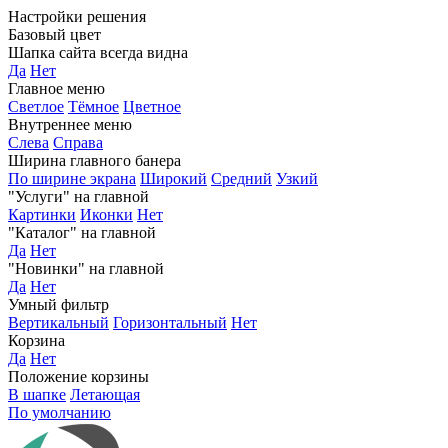
Настройки решения
Базовый цвет
Шапка сайта всегда видна
Да
Нет
Главное меню
Светлое
Тёмное
Цветное
Внутреннее меню
Слева
Справа
Ширина главного банера
По ширине экрана
Широкий
Средний
Узкий
"Услуги" на главной
Картинки
Иконки
Нет
"Каталог" на главной
Да
Нет
"Новинки" на главной
Да
Нет
Умный фильтр
Вертикальный
Горизонтальный
Нет
Корзина
Да
Нет
Положение корзины
В шапке
Летающая
По умолчанию