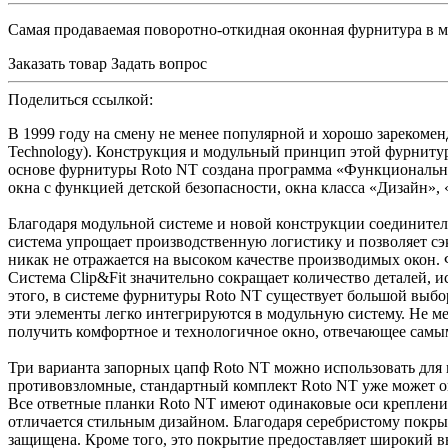
Самая продаваемая поворотно-откидная оконная фурнитура в м
Заказать товар
Задать вопрос
Поделиться ссылкой:
В 1999 году на смену не менее популярной и хорошо зарекоме
Technology). Конструкция и модульный принцип этой фурнитур
основе фурнитуры Roto NT создана программа «Функциональны
окна с функцией детской безопасности, окна класса «Дизайн», 
Благодаря модульной системе и новой конструкции соединител
система упрощает производственную логистику и позволяет с
никак не отражается на высоком качестве производимых окон
Система Clip&Fit значительно сокращает количество деталей,
этого, в системе фурнитуры Roto NT существует большой выб
эти элементы легко интегрируются в модульную систему. Не ме
получить комфортное и технологичное окно, отвечающее самы
Три варианта запорных цапф Roto NT можно использовать для 
противовзломные, стандартный комплект Roto NT уже может о
Все ответные планки Roto NT имеют одинаковые оси креплени
отличается стильным дизайном. Благодаря серебристому покр
защищена. Кроме того, это покрытие предоставляет широкий 