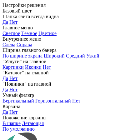
Настройки решения
Базовый цвет
Шапка сайта всегда видна
Да
Нет
Главное меню
Светлое
Тёмное
Цветное
Внутреннее меню
Слева
Справа
Ширина главного банера
По ширине экрана
Широкий
Средний
Узкий
"Услуги" на главной
Картинки
Иконки
Нет
"Каталог" на главной
Да
Нет
"Новинки" на главной
Да
Нет
Умный фильтр
Вертикальный
Горизонтальный
Нет
Корзина
Да
Нет
Положение корзины
В шапке
Летающая
По умолчанию