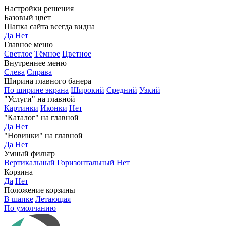
Настройки решения
Базовый цвет
Шапка сайта всегда видна
Да
Нет
Главное меню
Светлое
Тёмное
Цветное
Внутреннее меню
Слева
Справа
Ширина главного банера
По ширине экрана
Широкий
Средний
Узкий
"Услуги" на главной
Картинки
Иконки
Нет
"Каталог" на главной
Да
Нет
"Новинки" на главной
Да
Нет
Умный фильтр
Вертикальный
Горизонтальный
Нет
Корзина
Да
Нет
Положение корзины
В шапке
Летающая
По умолчанию